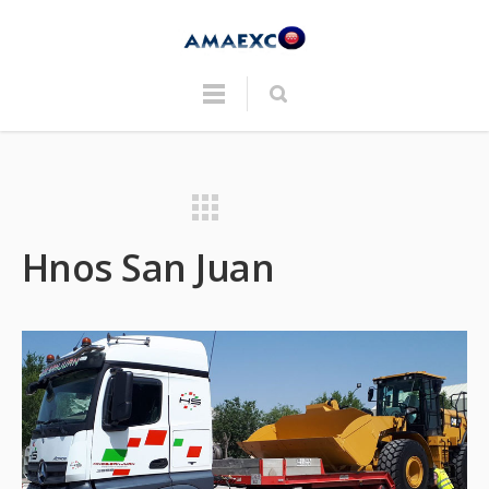
Trandex Demoliciones
Transportes E Saez
Hnos San Juan