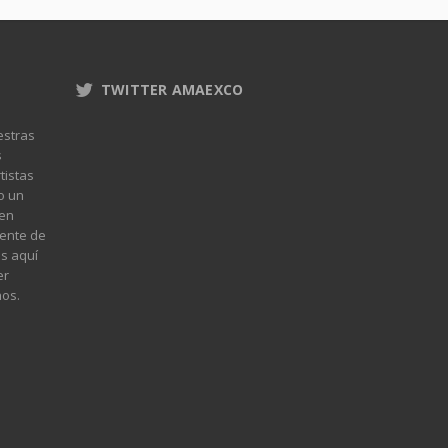
TWITTER AMAEXCO
estras
s
tistas
o un
 en
mente de
s aquí
er
hos.