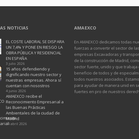
AS NOTICIAS
AMAEXCO
EL COSTE LABORAL SE DISPARA
En AMAEXCO dedicamos todas nu
UN 7,4% Y PONE EN RIESGO LA
fuerzas a convertir el sector de la
OBRA PÚBLICA Y RESIDENCIAL
empresas Excavadoras y transpor
EN ESPAÑA ​
de la construcción de Madrid, com
3 julio 2026
sector fuerte, unido y que trabaja
15 años defendiendo y
beneficio de todos y de especial
dignificando nuestro sector y
todos nuestros asociados. Estamo
nuestras empresas. Ahora sí
para ayudar de manera unid en s
cuentan con nosostros
4 junio 2026
fuertes en pro de nuestros derec
AMAEXCO recibe el
Reconocimiento Empresarial a
las Buenas Prácticas
Ambientales de la ciudad de
Madrid
14 abril 2026