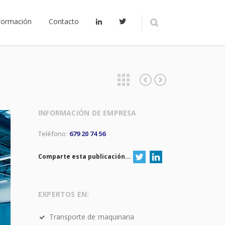
Formación
Contacto
EXCAVACIONES y DERRIBOS ISMAN
Transportes Miguel Ángel Martín
INFORMACIÓN DE EMPRESA
Teléfono:
679 20 74 56
Comparte esta publicación...
EXPERTOS EN:
Transporte de maquinaria