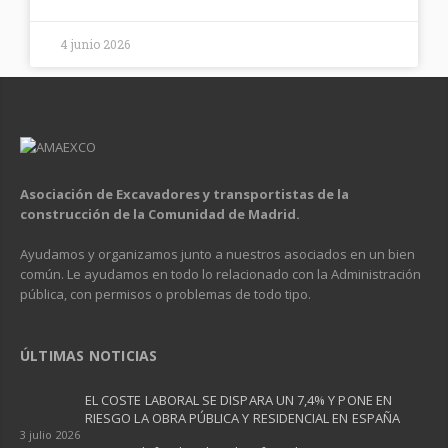
4 junio 2026
Asociación de Excavadores y transportistas de la
construcción de la Comunidad de Madrid.
Ayudamos y organizamos junto a nuestros asociados en un bien
común. Le ayudamos en todo lo relacionado con la Administración
pública, con permisos o problemas de todo tipo.
ÚLTIMAS NOTICIAS
EL COSTE LABORAL SE DISPARA UN 7,4% Y PONE EN
RIESGO LA OBRA PÚBLICA Y RESIDENCIAL EN ESPAÑA ​
3 julio 2026