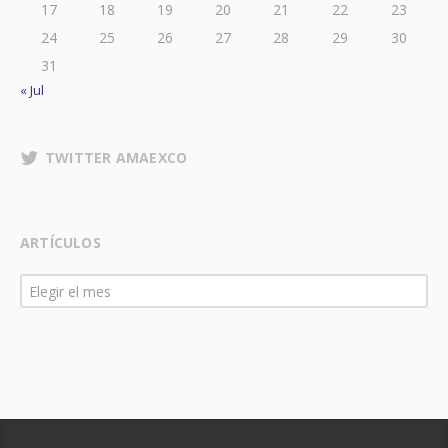
17
18
19
20
21
22
23
24
25
26
27
28
29
30
31
« Jul
TWITTER AMAEXCO
ARTÍCULOS
Artículos
Elegir el mes